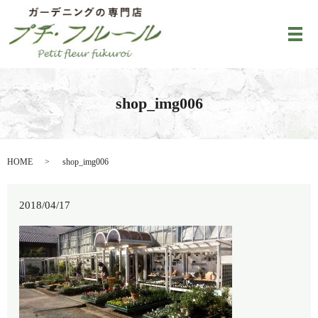
メ
shop_img006
HOME
shop_img006
2018/04/17