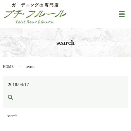
メ
search
HOME
search
2018/04/17
search