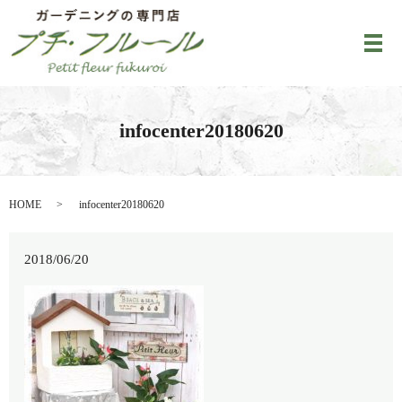
メ
infocenter20180620
HOME
infocenter20180620
2018/06/20