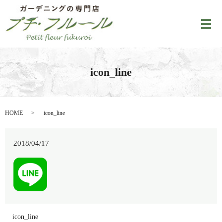
メ
icon_line
HOME
icon_line
2018/04/17
icon_line