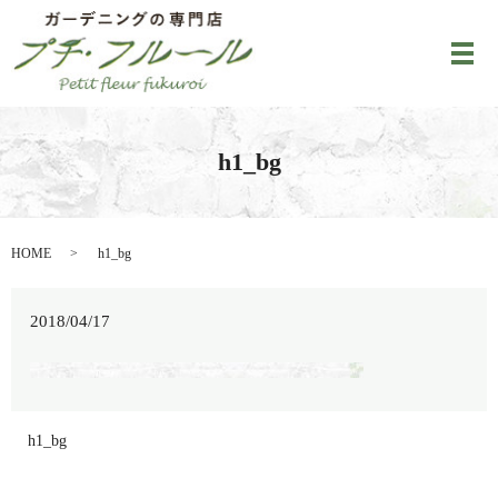
メ
h1_bg
HOME
h1_bg
2018/04/17
h1_bg