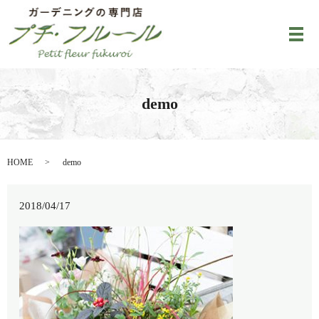
メ
demo
HOME
demo
2018/04/17