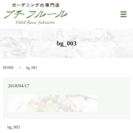
メ
bg_003
HOME
bg_003
2018/04/17
bg_003