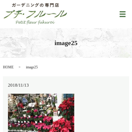
メ
image25
HOME
image25
2018/11/13