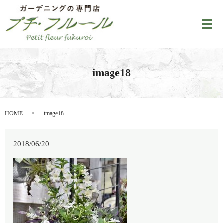
メ
image18
HOME
image18
2018/06/20