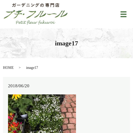
メ
image17
HOME
image17
2018/06/20