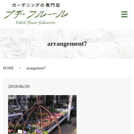
メ
arrangement7
HOME
arrangement7
2018/06/20