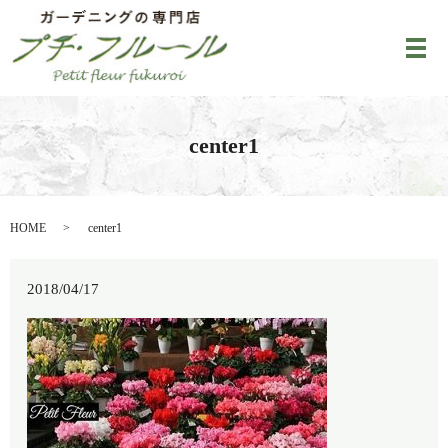
メ
center1
HOME
center1
2018/04/17